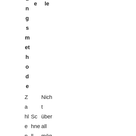
e
le
n
g
s
m
et
h
o
d
e
Z
Nich
a
t
hl
Sc
über
e
hne
all