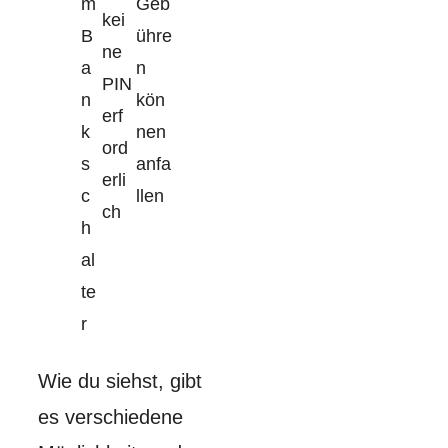
m
Geb
kei
B
ühre
ne
a
n
PIN
n
kön
erf
k
nen
ord
s
anfa
erli
c
llen
ch
h
al
te
r
Wie du siehst, gibt
es verschiedene