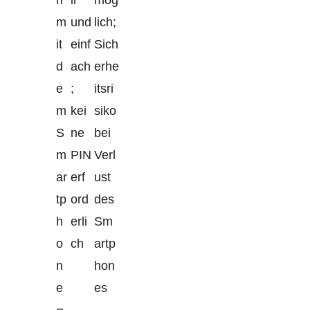
n
ll
mög
m
und
lich;
it
einf
Sich
d
ach
erhe
e
;
itsri
m
kei
siko
S
ne
bei
m
PIN
Verl
ar
erf
ust
tp
ord
des
h
erli
Sm
o
ch
artp
n
hon
e
es