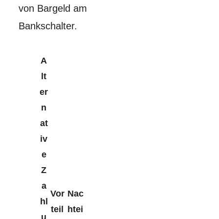
von Bargeld am
Bankschalter.
A
lt
er
n
at
iv
e
Z
a
Vor
Nac
hl
teil
htei
u