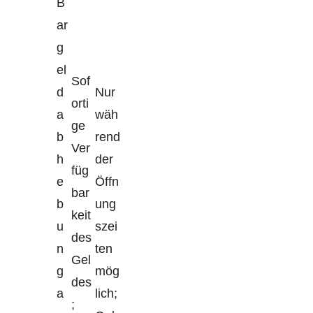
B
ar
g
el
Sof
d
Nur
orti
a
wäh
ge
b
rend
Ver
h
der
füg
e
Öffn
bar
b
ung
keit
u
szei
des
n
ten
Gel
g
mög
des
a
lich;
;