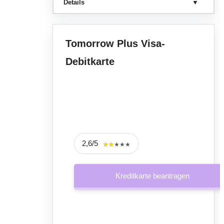
Details
Tomorrow Plus Visa-
Debitkarte
2,6/5
★★★★★
★★★★★
Kreditkarte beantragen