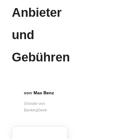
Anbieter
und
Gebühren
Max Benz
Gründer von
BankingGeek