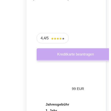
4,4/5
★★★★★
★★★★★
Kreditkarte beantragen
99 EUR
Jahresgebühr
1. Jahr