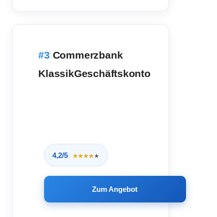
Commerzbank
KlassikGeschäftskonto
4,2/5
★★★★★
★★★★★
Zum Angebot