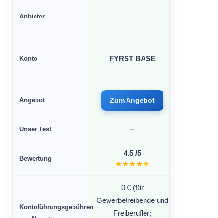
Anbieter
Konto
FYRST BASE
FYRST 
Angebot
Zum Angebot
Zum A
Unser Test
–
4.5 /5
4.
Bewertung
★★★★★
★★
0 € (für
Gewerbetreibende und
Kontoführungsgebühren
Freiberufler;
1