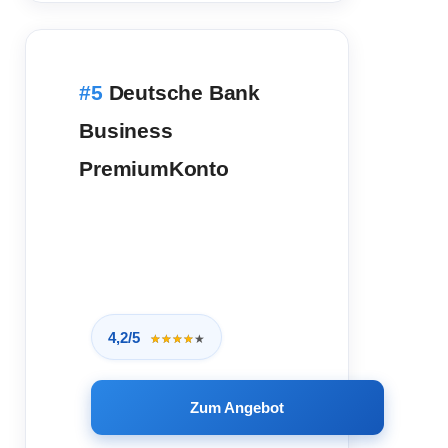
Deutsche Bank
Business
PremiumKonto
4,2/5
★★★★★
★★★★★
Zum Angebot