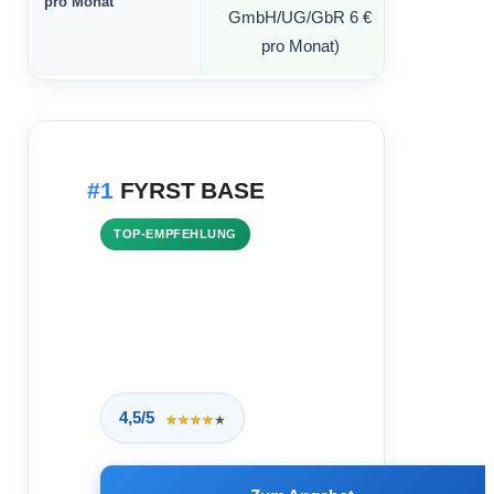
pro Monat
GmbH/UG/GbR 6 €
pro Monat)
FYRST BASE
TOP-EMPFEHLUNG
4,5/5
★★★★★
★★★★★