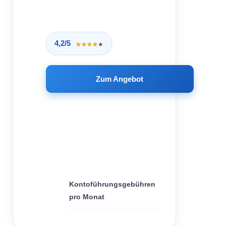
4,2/5
★★★★★
★★★★★
Zum Angebot
34,90
€
Kontoführungsgebühren
pro Monat