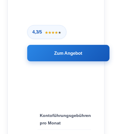
4,3/5
★★★★★
★★★★★
Zum Angebot
10
€
Kontoführungsgebühren
pro Monat