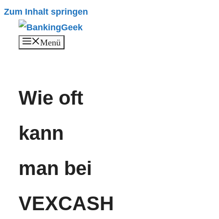
Zum Inhalt springen
Menü
Wie oft
kann
man bei
VEXCASH