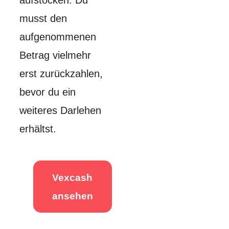
aufstocken. Du
musst den
aufgenommenen
Betrag vielmehr
erst zurückzahlen,
bevor du ein
weiteres Darlehen
erhältst.
Vexcash
ansehen