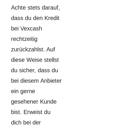
Achte stets darauf,
dass du den Kredit
bei Vexcash
rechtzeitig
zurückzahlst. Auf
diese Weise stellst
du sicher, dass du
bei diesem Anbieter
ein gerne
gesehener Kunde
bist. Erweist du
dich bei der