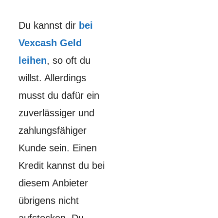
Du kannst dir
bei
Vexcash Geld
leihen
, so oft du
willst. Allerdings
musst du dafür ein
zuverlässiger und
zahlungsfähiger
Kunde sein. Einen
Kredit kannst du bei
diesem Anbieter
übrigens nicht