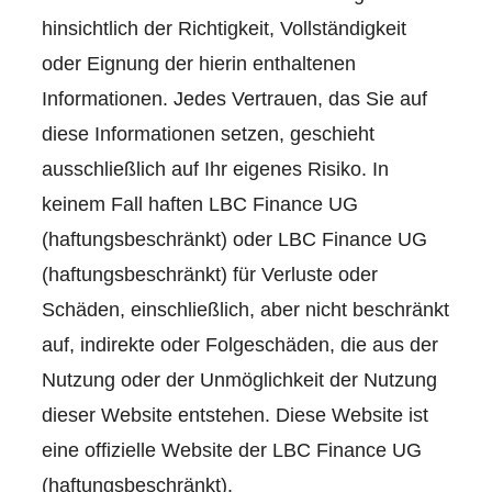
hinsichtlich der Richtigkeit, Vollständigkeit
oder Eignung der hierin enthaltenen
Informationen. Jedes Vertrauen, das Sie auf
diese Informationen setzen, geschieht
ausschließlich auf Ihr eigenes Risiko. In
keinem Fall haften LBC Finance UG
(haftungsbeschränkt) oder LBC Finance UG
(haftungsbeschränkt) für Verluste oder
Schäden, einschließlich, aber nicht beschränkt
auf, indirekte oder Folgeschäden, die aus der
Nutzung oder der Unmöglichkeit der Nutzung
dieser Website entstehen. Diese Website ist
eine offizielle Website der LBC Finance UG
(haftungsbeschränkt).