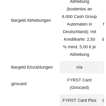
Abhebung
(kostenlos an
6.000 Cash Group
Bargeld Abhebungen
Automaten in
M
Deutschland); mit
Kreditkarte: 2,50
E
% mind. 5,00 € je
Abhebung
Bargeld Einzahlungen
n/a
FYRST Card
girocard
(Girocard)
FYRST Card Plus
O