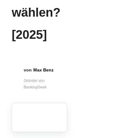
wählen?
[2025]
Max Benz
Gründer von
BankingGeek