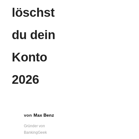
löschst
du dein
Konto
2026
Max Benz
Gründer von
BankingGeek