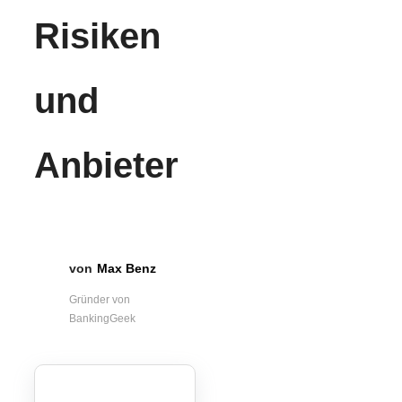
Risiken
und
Anbieter
Max Benz
Gründer von
BankingGeek