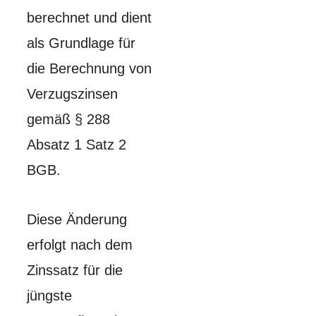
berechnet und dient
als Grundlage für
die Berechnung von
Verzugszinsen
gemäß § 288
Absatz 1 Satz 2
BGB.
Diese Änderung
erfolgt nach dem
Zinssatz für die
jüngste