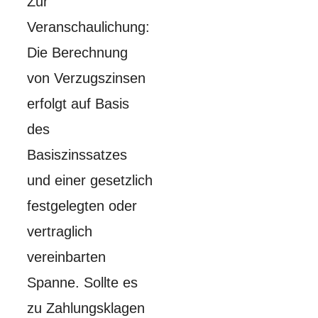
Zur
Veranschaulichung:
Die Berechnung
von Verzugszinsen
erfolgt auf Basis
des
Basiszinssatzes
und einer gesetzlich
festgelegten oder
vertraglich
vereinbarten
Spanne. Sollte es
zu Zahlungsklagen