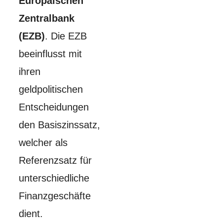
Europäischen
Zentralbank
(EZB)
. Die EZB
beeinflusst mit
ihren
geldpolitischen
Entscheidungen
den Basiszinssatz,
welcher als
Referenzsatz für
unterschiedliche
Finanzgeschäfte
dient.