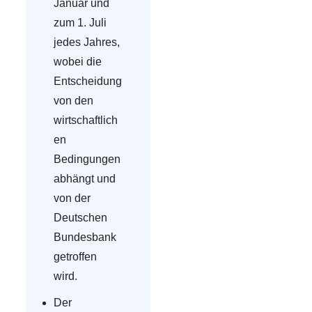
Januar und
zum 1. Juli
jedes Jahres,
wobei die
Entscheidung
von den
wirtschaftlich
en
Bedingungen
abhängt und
von der
Deutschen
Bundesbank
getroffen
wird.
Der