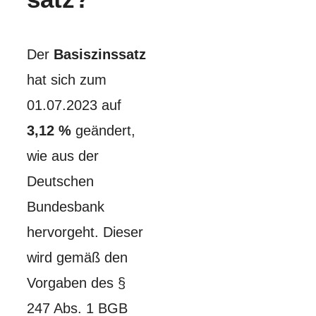
Der
Basiszinssatz
hat sich zum
01.07.2023 auf
3,12 %
geändert,
wie aus der
Deutschen
Bundesbank
hervorgeht. Dieser
wird gemäß den
Vorgaben des §
247 Abs. 1 BGB