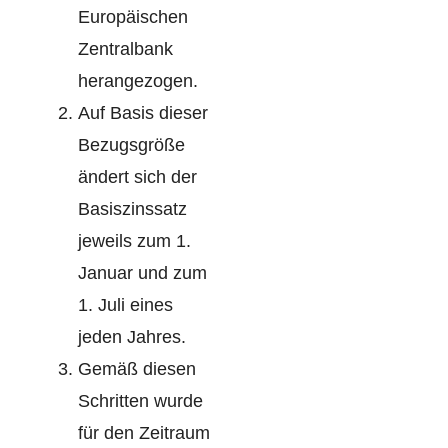
Europäischen
Zentralbank
herangezogen.
Auf Basis dieser
Bezugsgröße
ändert sich der
Basiszinssatz
jeweils zum 1.
Januar und zum
1. Juli eines
jeden Jahres.
Gemäß diesen
Schritten wurde
für den Zeitraum