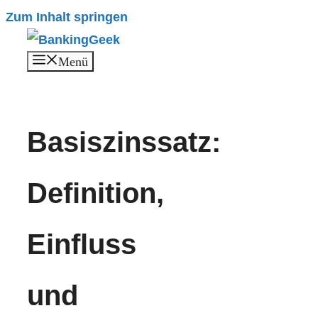
Zum Inhalt springen
Menü
Basiszinssatz:
Definition,
Einfluss
und