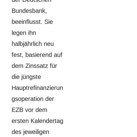
Bundesbank,
beeinflusst. Sie
legen ihn
halbjährlich neu
fest, basierend auf
dem Zinssatz für
die jüngste
Hauptrefinanzierun
gsoperation der
EZB vor dem
ersten Kalendertag
des jeweiligen