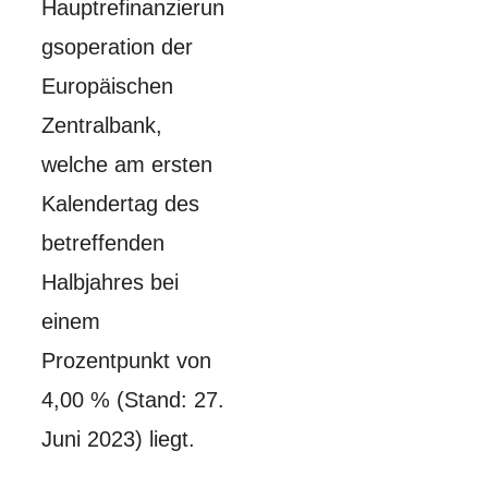
Hauptrefinanzierun
gsoperation der
Europäischen
Zentralbank,
welche am ersten
Kalendertag des
betreffenden
Halbjahres bei
einem
Prozentpunkt von
4,00 % (Stand: 27.
Juni 2023) liegt.