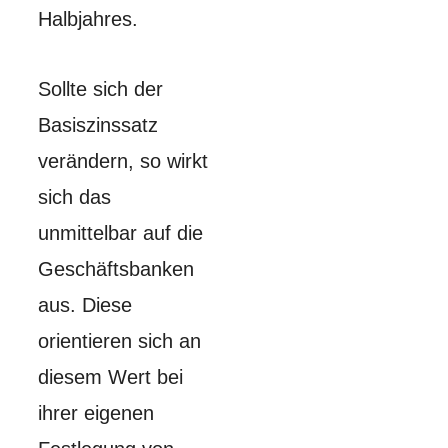
Halbjahres.
Sollte sich der
Basiszinssatz
verändern, so wirkt
sich das
unmittelbar auf die
Geschäftsbanken
aus. Diese
orientieren sich an
diesem Wert bei
ihrer eigenen