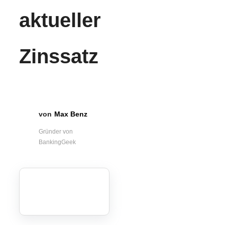
aktueller
Zinssatz
Max Benz
Gründer von
BankingGeek