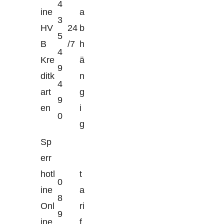
4
ine
a
3
HV
24
b
5
B
/7
h
4
Kre
ä
9
ditk
n
4
art
g
9
en
i
0
g
Sp
err
hotl
t
0
ine
a
8
Onl
ri
9
ine
f