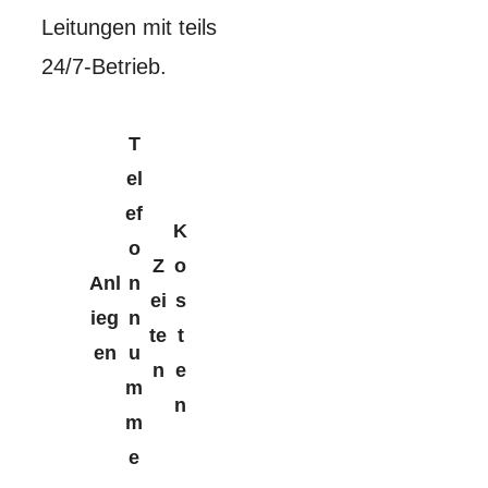
Leitungen mit teils
24/7-Betrieb.
T
el
ef
K
o
Z
o
Anl
n
ei
s
ieg
n
te
t
en
u
n
e
m
n
m
e