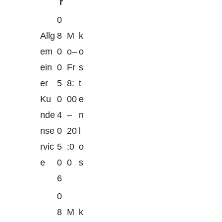
r
0
Allg
8
M
k
em
0
o–
o
ein
0
Fr
s
er
5
8:
t
Ku
0
00
e
nde
4
–
n
nse
0
20
l
rvic
5
:0
o
e
0
0
s
6
0
8
M
k