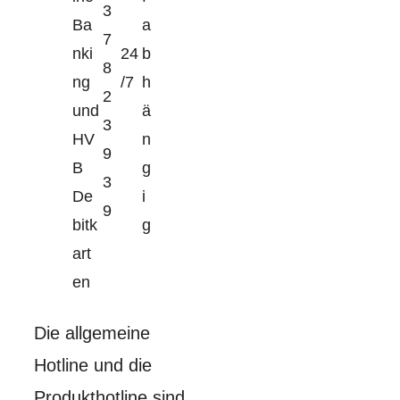
3
Ba
a
7
nki
24
b
8
ng
/7
h
2
und
ä
3
HV
n
9
B
g
3
De
i
9
bitk
g
art
en
Die allgemeine
Hotline und die
Produkthotline sind