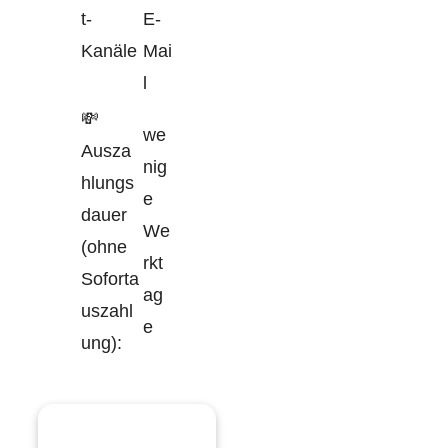
t-
E-
Kanäle
Mai
l
💸
we
Ausza
nig
hlungs
e
dauer
We
(ohne
rkt
Soforta
ag
uszahl
e
ung):