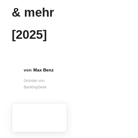
& mehr
[2025]
Max Benz
Gründer von
BankingGeek