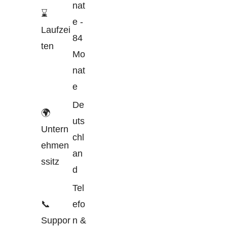
nat
⌛
e -
Laufzei
84
ten
Mo
nat
e
De
🌍
uts
Untern
chl
ehmen
an
ssitz
d
Tel
📞
efo
Suppor
n &