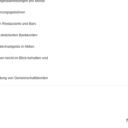
argeldabhebungen pro Monat
hrungsgebühren
n Restaurants und Bars
 dedizierten Bankkonten
 Wechselgelds in Aktien
n leicht im Blick behalten und
chtung von Gemeinschaftskonten