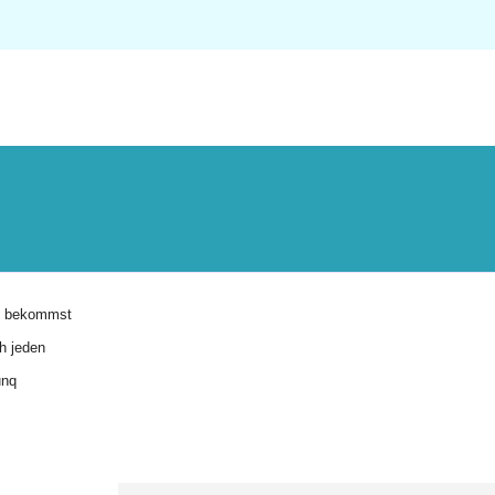
d bekommst
ch jeden
unq