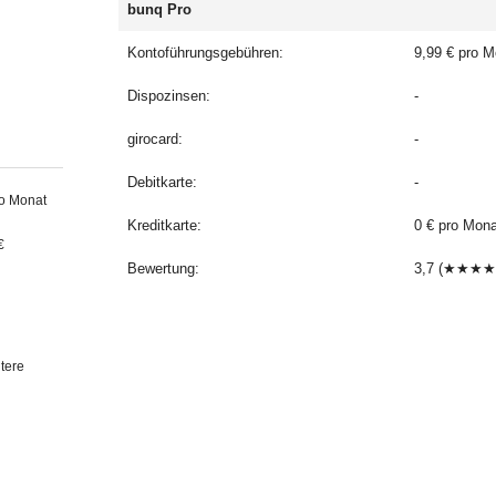
bunq Pro
Kontoführungsgebühren:
9,99 € pro M
Dispozinsen:
-
girocard:
-
Debitkarte:
-
ro Monat
Kreditkarte:
0 € pro Mon
€
Bewertung:
3,7 (★★★★
tere