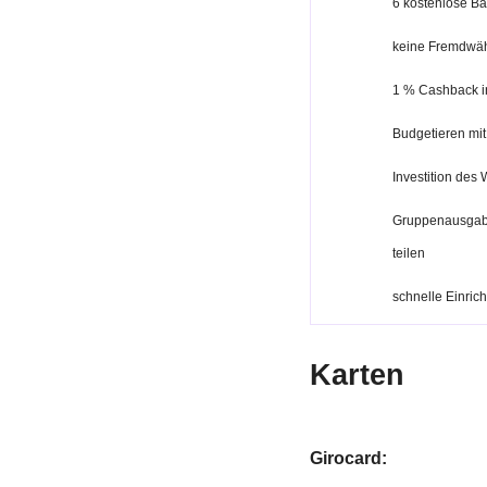
6 kostenlose B
keine Fremdwä
1 % Cashback i
Budgetieren mit
Investition des
Gruppenausgabe
teilen
schnelle Einri
Karten
Girocard: