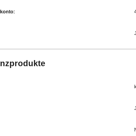
dkonto:
anzprodukte
: