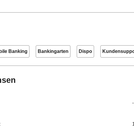
ile Banking
Bankingarten
Dispo
Kundensuppo
nsen
-
: