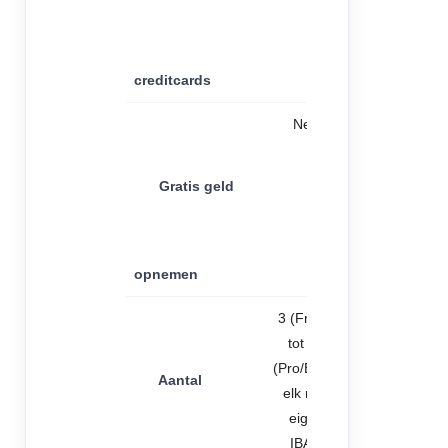
creditcards
Nee
Gratis geld
opnemen
3 (Free);
tot 25
(Pro/Elite),
Aantal
elk met
eigen
IBAN