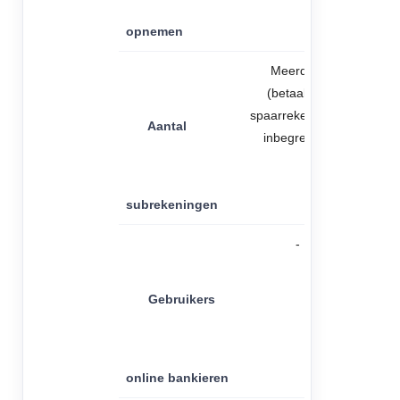
opnemen
Meerdere
(betaal- en
spaarrekeningen
Aantal
inbegrepen)
subrekeningen
-
Gebruikers
online bankieren