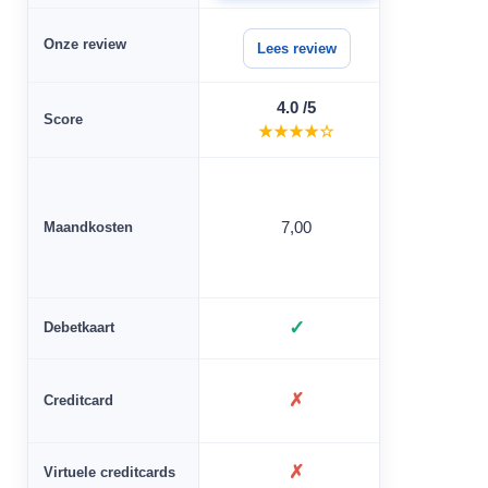
Onze review
Lees review
Lees 
4.0 /5
4.
Score
★★★★☆
★★
Maandkosten
7,00
0
✓
Debetkaart
✗
Creditcard
✗
Virtuele creditcards