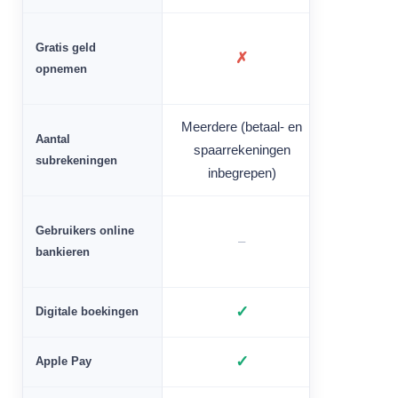
Gratis geld
✗
opnemen
Meerdere (betaal- en
3 (Free
Aantal
spaarrekeningen
(Pro/Elit
subrekeningen
inbegrepen)
eige
Gebruikers online
–
bankieren
✓
Digitale boekingen
✓
Apple Pay