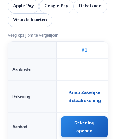
Apple Pay
Google Pay
Debetkaart
Virtuele kaarten
Veeg opzij om te vergelijken
#1
Aanbieder
Knab Zakelijke
Rekening
bunq B
Betaalrekening
Rekening
Rek
Aanbod
openen
op