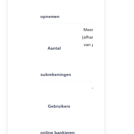
opnemen
Meerdere
(afhankelijk
van plan)
Aantal
subrekeningen
-
Gebruikers
online bankieren