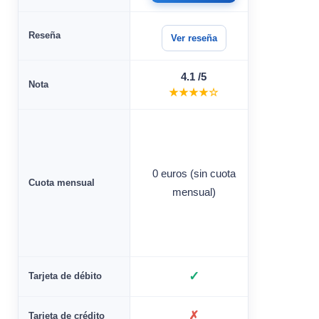
Reseña
Ver reseña
Ver 
4.1 /5
4.
Nota
★★★★☆
★★
0 euros (sin cuota
0 € (pri
Cuota mensual
mensual)
comis
✓
Tarjeta de débito
✗
Tarjeta de crédito