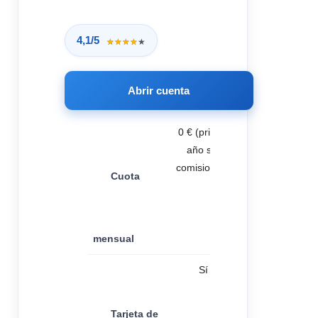
4,1/5
★★★★★
★★★★★
Abrir cuenta
0 € (primer
año sin
comisiones)
Cuota
mensual
Sí
Tarjeta de