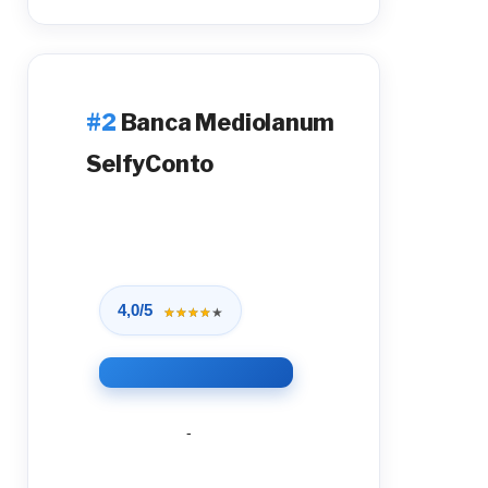
Banca Mediolanum
SelfyConto
4,0/5
★★★★★
★★★★★
-