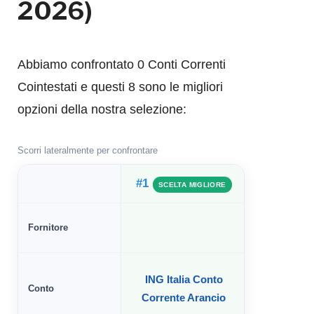
2026)
Abbiamo confrontato 0 Conti Correnti
Cointestati e questi 8 sono le migliori
opzioni della nostra selezione:
Scorri lateralmente per confrontare
#1
#
SCELTA MIGLIORE
Fornitore
ING Italia Conto
Banca Me
Conto
Corrente Arancio
Selfy