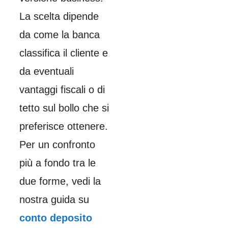
La scelta dipende
da come la banca
classifica il cliente e
da eventuali
vantaggi fiscali o di
tetto sul bollo che si
preferisce ottenere.
Per un confronto
più a fondo tra le
due forme, vedi la
nostra guida su
conto deposito