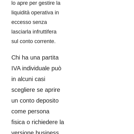
lo apre per gestire la
liquidità operativa in
eccesso senza
lasciarla infruttifera
sul conto corrente.
Chi ha una partita
IVA individuale può
in alcuni casi
scegliere se aprire
un conto deposito
come persona
fisica o richiedere la
versione business.