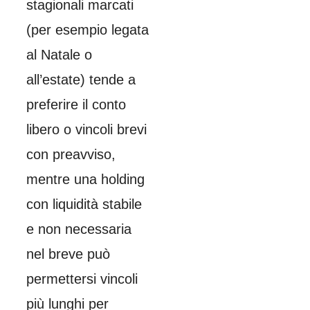
stagionali marcati
(per esempio legata
al Natale o
all’estate) tende a
preferire il conto
libero o vincoli brevi
con preavviso,
mentre una holding
con liquidità stabile
e non necessaria
nel breve può
permettersi vincoli
più lunghi per