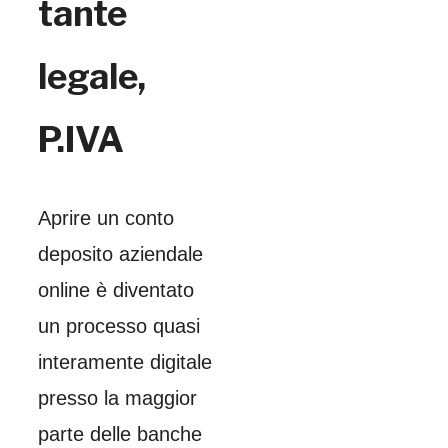
tante
legale,
P.IVA
Aprire un conto
deposito aziendale
online è diventato
un processo quasi
interamente digitale
presso la maggior
parte delle banche