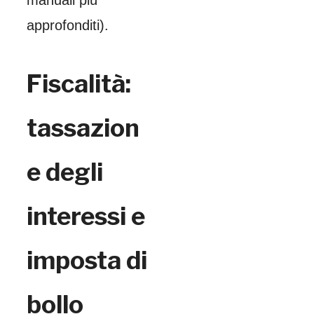
manuali più
approfonditi).
Fiscalità:
tassazion
e degli
interessi e
imposta di
bollo