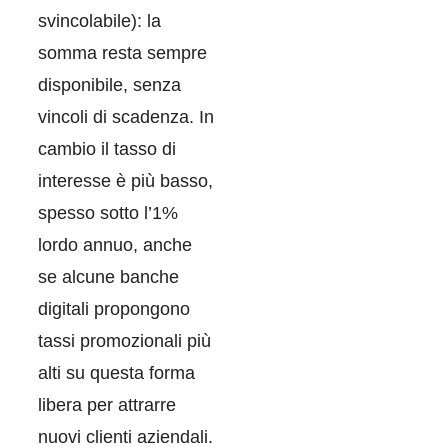
svincolabile): la
somma resta sempre
disponibile, senza
vincoli di scadenza. In
cambio il tasso di
interesse è più basso,
spesso sotto l’1%
lordo annuo, anche
se alcune banche
digitali propongono
tassi promozionali più
alti su questa forma
libera per attrarre
nuovi clienti aziendali.