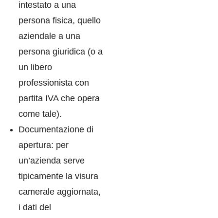
intestato a una
persona fisica, quello
aziendale a una
persona giuridica (o a
un libero
professionista con
partita IVA che opera
come tale).
Documentazione di
apertura: per
un’azienda serve
tipicamente la visura
camerale aggiornata,
i dati del