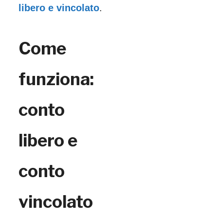
libero e vincolato
.
Come
funziona:
conto
libero e
conto
vincolato