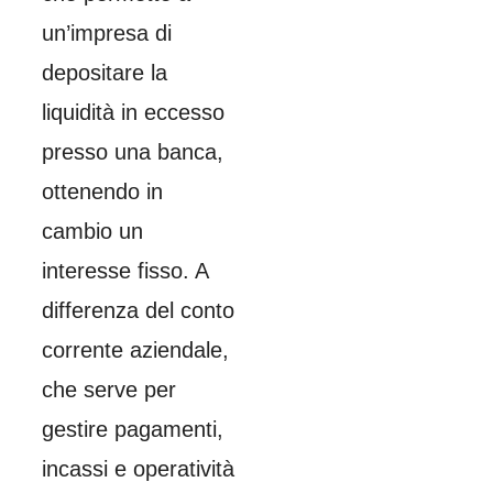
un’impresa di
depositare la
liquidità in eccesso
presso una banca,
ottenendo in
cambio un
interesse fisso. A
differenza del conto
corrente aziendale,
che serve per
gestire pagamenti,
incassi e operatività