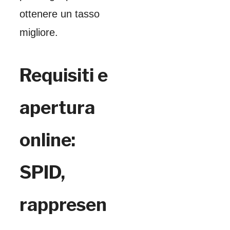
ottenere un tasso
migliore.
Requisiti e
apertura
online:
SPID,
rappresen