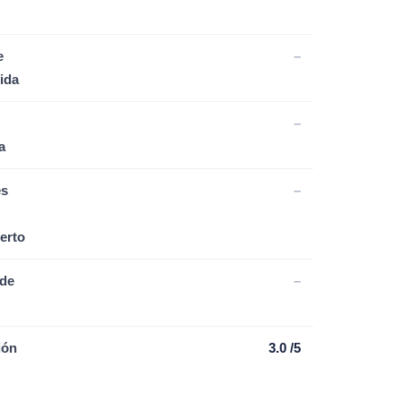
e
–
ida
–
a
es
–
erto
de
–
ión
3.0 /5