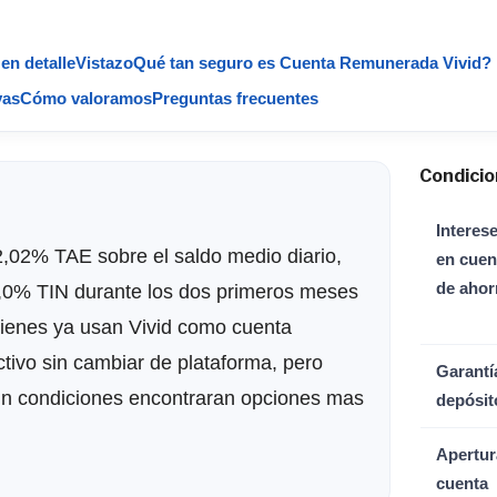
en detalle
Vistazo
Qué tan seguro es Cuenta Remunerada Vivid?
vas
Cómo valoramos
Preguntas frecuentes
Condicio
Interes
,02% TAE sobre el saldo medio diario,
en cuen
de ahor
3,0% TIN durante los dos primeros meses
uienes ya usan Vivid como cuenta
ectivo sin cambiar de plataforma, pero
Garantí
in condiciones encontraran opciones mas
depósit
Apertur
cuenta