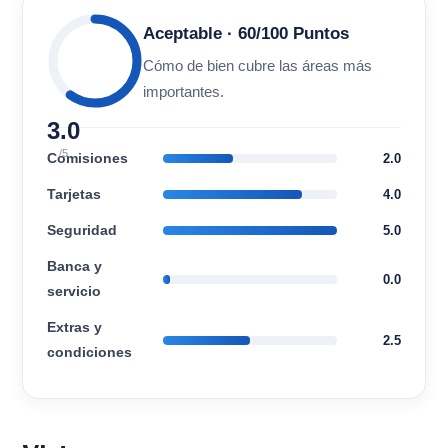
Aceptable · 60/100 Puntos
Cómo de bien cubre las áreas más
importantes.
3.0
/5
Comisiones
2.0
Tarjetas
4.0
Seguridad
5.0
Banca y
0.0
servicio
Extras y
2.5
condiciones