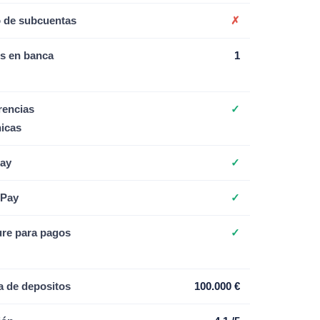
 de subcuentas
✗
s en banca
1
rencias
✓
nicas
ay
✓
 Pay
✓
re para pagos
✓
a de depositos
100.000 €