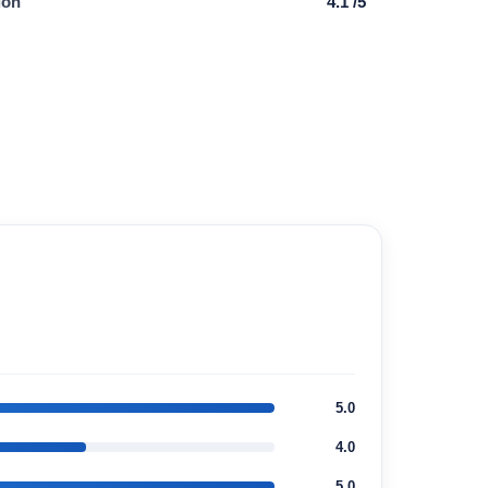
ión
4.1 /5
5.0
4.0
5.0