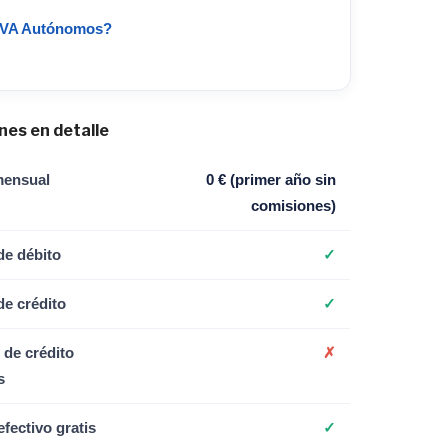
BBVA Autónomos?
nes en detalle
mensual
0 € (primer año sin
comisiones)
de débito
✓
de crédito
✓
 de crédito
✗
s
efectivo gratis
✓