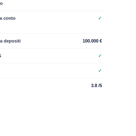
ro
a conto
✓
a depositi
100.000 €
S
✓
✓
3.8 /5