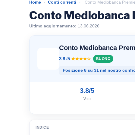
Home
›
Conti correnti
›
Conto Mediobanca Premier
Conto Mediobanca P
Ultimo aggiornamento:
13.06.2026
Conto Mediobanca Prem
3.8 /5
★★★★☆
BUONO
Posizione 8 su 31 nel nostro confr
3.8/5
Voto
INDICE