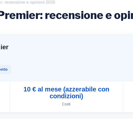
: recensione e opinioni 2026
remier: recensione e opi
ier
onto
10 € al mese (azzerabile con
condizioni)
Costi