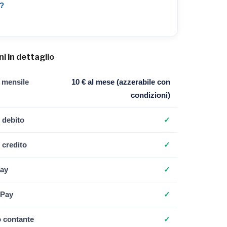
r?
i in dettaglio
 mensile
10 € al mese (azzerabile con
condizioni)
 debito
✓
 credito
✓
ay
✓
 Pay
✓
o contante
✓