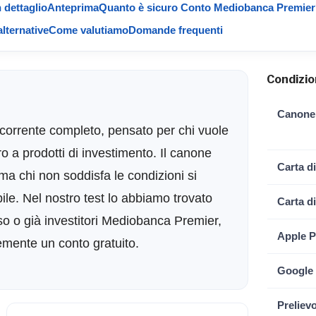
 dettaglio
Anteprima
Quanto è sicuro Conto Mediobanca Premie
lternative
Come valutiamo
Domande frequenti
Condizion
Canone
corrente completo, pensato per chi vuole
o a prodotti di investimento. Il canone
Carta di
a chi non soddisfa le condizioni si
ile. Nel nostro test lo abbiamo trovato
Carta di
isso o già investitori Mediobanca Premier,
Apple P
mente un conto gratuito.
Google
Preliev