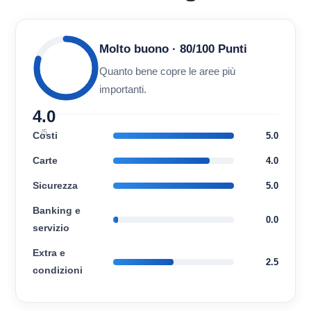
Molto buono · 80/100 Punti
Quanto bene copre le aree più
importanti.
4.0
/5
Costi
5.0
Carte
4.0
Sicurezza
5.0
Banking e
0.0
servizio
Extra e
2.5
condizioni