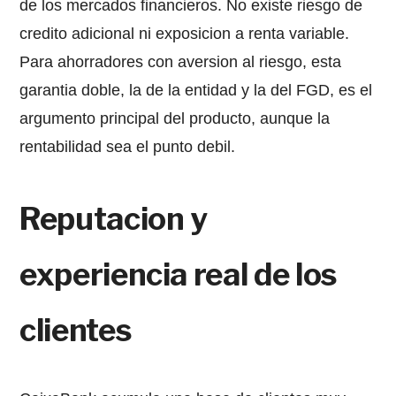
de los mercados financieros. No existe riesgo de
credito adicional ni exposicion a renta variable.
Para ahorradores con aversion al riesgo, esta
garantia doble, la de la entidad y la del FGD, es el
argumento principal del producto, aunque la
rentabilidad sea el punto debil.
Reputacion y
experiencia real de los
clientes