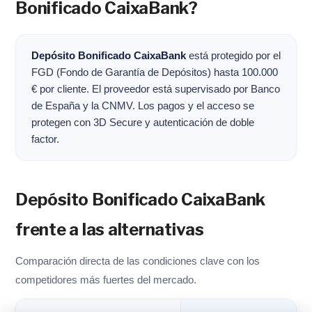
Bonificado CaixaBank?
Depósito Bonificado CaixaBank
está protegido por el
FGD (Fondo de Garantía de Depósitos) hasta 100.000
€ por cliente. El proveedor está supervisado por Banco
de España y la CNMV. Los pagos y el acceso se
protegen con 3D Secure y autenticación de doble
factor.
Depósito Bonificado CaixaBank
frente a las alternativas
Comparación directa de las condiciones clave con los
competidores más fuertes del mercado.