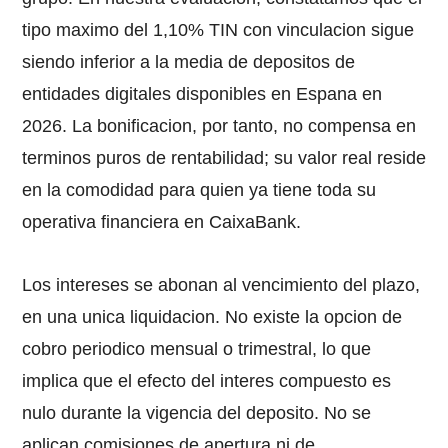
tipo maximo del 1,10% TIN con vinculacion sigue
siendo inferior a la media de depositos de
entidades digitales disponibles en Espana en
2026. La bonificacion, por tanto, no compensa en
terminos puros de rentabilidad; su valor real reside
en la comodidad para quien ya tiene toda su
operativa financiera en CaixaBank.
Los intereses se abonan al vencimiento del plazo,
en una unica liquidacion. No existe la opcion de
cobro periodico mensual o trimestral, lo que
implica que el efecto del interes compuesto es
nulo durante la vigencia del deposito. No se
aplican comisiones de apertura ni de