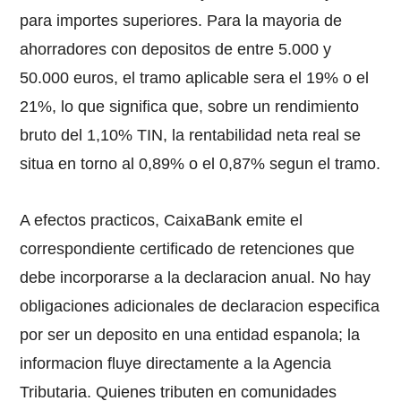
para importes superiores. Para la mayoria de
ahorradores con depositos de entre 5.000 y
50.000 euros, el tramo aplicable sera el 19% o el
21%, lo que significa que, sobre un rendimiento
bruto del 1,10% TIN, la rentabilidad neta real se
situa en torno al 0,89% o el 0,87% segun el tramo.
A efectos practicos, CaixaBank emite el
correspondiente certificado de retenciones que
debe incorporarse a la declaracion anual. No hay
obligaciones adicionales de declaracion especifica
por ser un deposito en una entidad espanola; la
informacion fluye directamente a la Agencia
Tributaria. Quienes tributen en comunidades