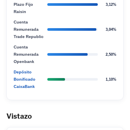
Plazo Fijo
3,12%
Raisin
Cuenta
Remunerada
3,04%
Trade Republic
Cuenta
Remunerada
2,50%
Openbank
Depósito
Bonificado
1,10%
CaixaBank
Vistazo