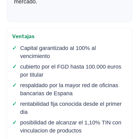
mercado.
Ventajas
Capital garantizado al 100% al
vencimiento
cubierto por el FGD hasta 100.000 euros
por titular
respaldado por la mayor red de oficinas
bancarias de Espana
rentabilidad fija conocida desde el primer
dia
posibilidad de alcanzar el 1,10% TIN con
vinculacion de productos