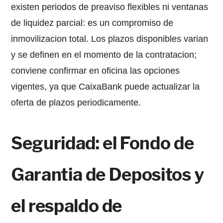
existen periodos de preaviso flexibles ni ventanas
de liquidez parcial: es un compromiso de
inmovilizacion total. Los plazos disponibles varian
y se definen en el momento de la contratacion;
conviene confirmar en oficina las opciones
vigentes, ya que CaixaBank puede actualizar la
oferta de plazos periodicamente.
Seguridad: el Fondo de
Garantia de Depositos y
el respaldo de