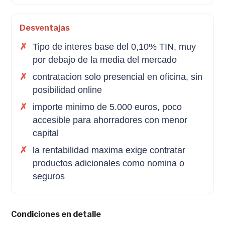
Desventajas
Tipo de interes base del 0,10% TIN, muy
por debajo de la media del mercado
contratacion solo presencial en oficina, sin
posibilidad online
importe minimo de 5.000 euros, poco
accesible para ahorradores con menor
capital
la rentabilidad maxima exige contratar
productos adicionales como nomina o
seguros
Condiciones en detalle