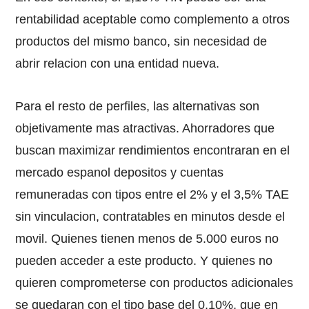
rentabilidad aceptable como complemento a otros
productos del mismo banco, sin necesidad de
abrir relacion con una entidad nueva.
Para el resto de perfiles, las alternativas son
objetivamente mas atractivas. Ahorradores que
buscan maximizar rendimientos encontraran en el
mercado espanol depositos y cuentas
remuneradas con tipos entre el 2% y el 3,5% TAE
sin vinculacion, contratables en minutos desde el
movil. Quienes tienen menos de 5.000 euros no
pueden acceder a este producto. Y quienes no
quieren comprometerse con productos adicionales
se quedaran con el tipo base del 0,10%, que en