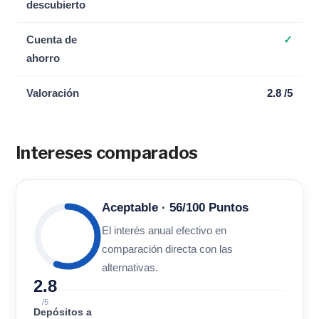
descubierto
Cuenta de
✓
ahorro
Valoración
2.8 /5
Intereses comparados
Aceptable · 56/100 Puntos
El interés anual efectivo en
comparación directa con las
alternativas.
2.8
/5
Depósitos a