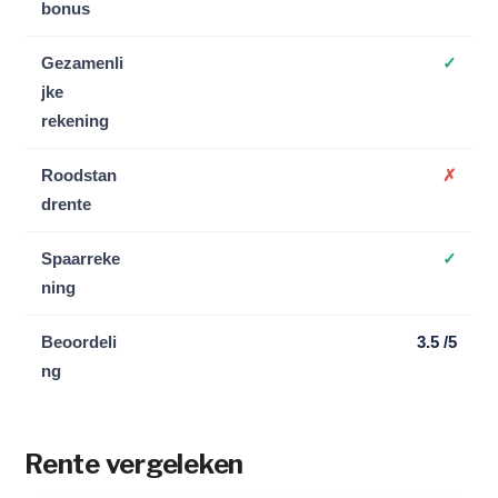
bonus
Gezamenli
✓
jke
rekening
Roodstan
✗
drente
Spaarreke
✓
ning
Beoordeli
3.5 /5
ng
Rente vergeleken