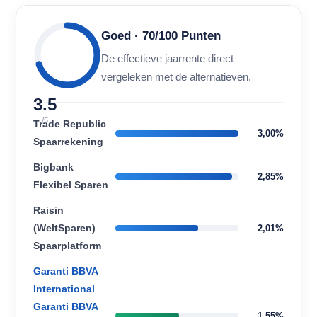
Goed · 70/100 Punten
De effectieve jaarrente direct
vergeleken met de alternatieven.
3.5
/5
Trade Republic
3,00%
Spaarrekening
Bigbank
2,85%
Flexibel Sparen
Raisin
(WeltSparen)
2,01%
Spaarplatform
Garanti BBVA
International
Garanti BBVA
1,55%