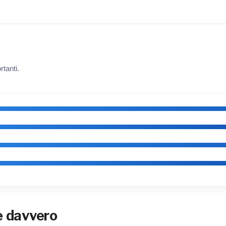
tanti.
ge davvero