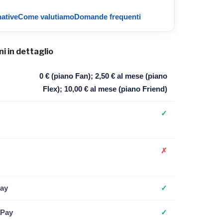
native
Come valutiamo
Domande frequenti
i in dettaglio
0 € (piano Fan); 2,50 € al mese (piano
Flex); 10,00 € al mese (piano Friend)
✓
✗
ay
✓
 Pay
✓