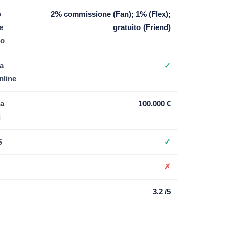
o
2% commissione (Fan); 1% (Flex);
e
gratuito (Friend)
ro
a
✓
nline
a
100.000 €
i
S
✓
✗
3.2 /5