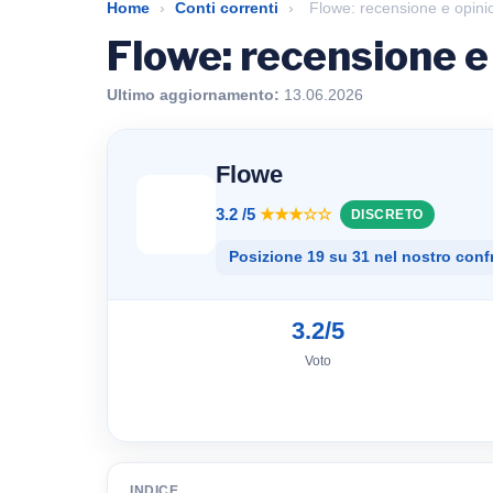
Home
›
Conti correnti
›
Flowe: recensione e opini
Flowe: recensione e
Ultimo aggiornamento:
13.06.2026
Flowe
3.2 /5
★★★☆☆
DISCRETO
Posizione 19 su 31 nel nostro conf
3.2/5
Voto
INDICE