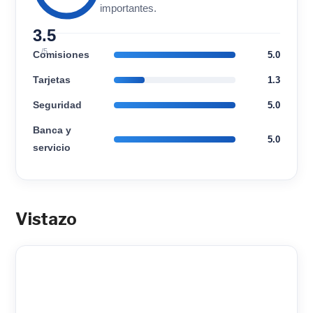
importantes.
3.5
/5
Comisiones
5.0
Tarjetas
1.3
Seguridad
5.0
Banca y
5.0
servicio
Vistazo