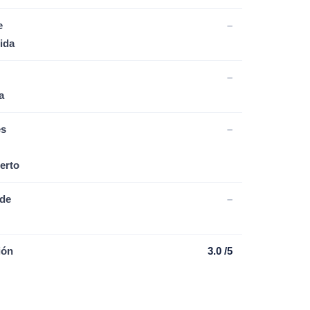
e
–
ida
–
a
es
–
erto
de
–
ión
3.0 /5